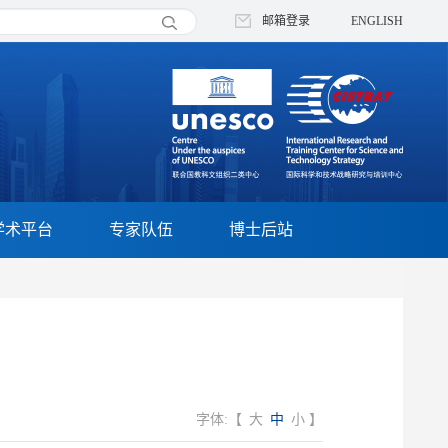
邮箱登录
ENGLISH
学术平台
专家队伍
博士后站
字体:【
大
中
小
】