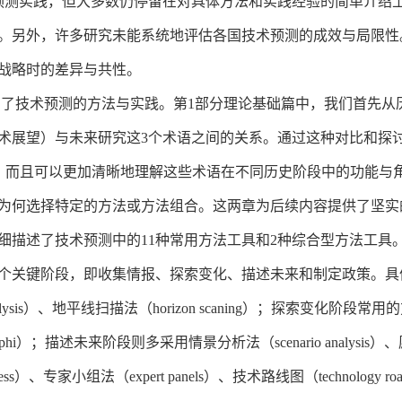
测实践，但大多数仍停留在对具体方法和实践经验的简单介绍上
。另外，许多研究未能系统地评估各国技术预测的成效与局限性
战略时的差异与共性。
了技术预测的方法与实践。第1部分理论基础篇中，我们首先从
术展望）与未来研究这3个术语之间的关系。通过这种对比和探
的，而且可以更加清晰地理解这些术语在不同历史阶段中的功能与
为何选择特定的方法或方法组合。这两章为后续内容提供了坚实
详细描述了技术预测中的11种常用方法工具和2种综合型方法工
的4个关键阶段，即收集情报、探索变化、描述未来和制定政策。
t analysis）、地平线扫描法（horizon scaning）；探索变化阶段
法（Delphi）；描述未来阶段则多采用情景分析法（scenario analys
process）、专家小组法（expert panels）、技术路线图（technol