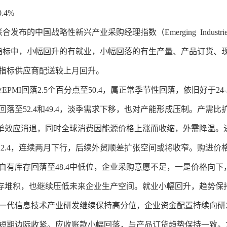
.4%
国战略性新兴产业采购经理指数（Emerging Industries
标中，小幅回升的有就业，小幅回落的有生产量、产品订货、
指标供应商配送较上月回升。
PMI回落2.5个百分点至50.4，属正常季节性回落，依旧好于24
落至52.4和49.4，淡季需求下移，也对产能形成压制。产需
抢单效应消退，同时全球消费因能源价格上涨而收缩，外需降温。
至2.4，连续两月下行，后续外贸顺差扩张空间或将收窄。购进价格
自有库存回落至48.4中低位，企业采购意愿不足，一是价格向
库存堆积，也继续压低未来企业生产空间。就业小幅回升，趋势保持
一代信息技术产业研发继续保持高分位，企业资金配置持续向研
短期边际收紧。应收账款小幅回落，与产品订货趋势保持一致。7