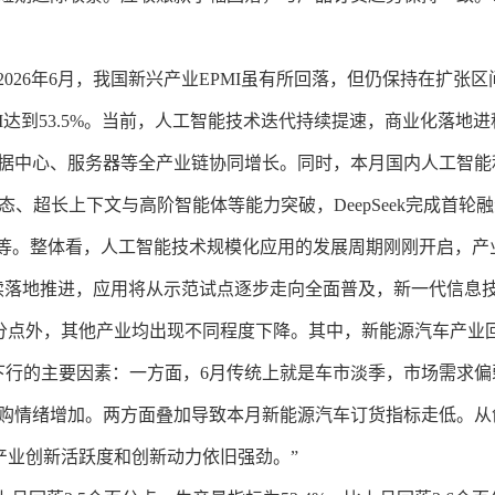
26年6月，我国新兴产业EPMI虽有所回落，但仍保持在扩张
I达到53.5%。当前，人工智能技术迭代持续提速，商业化落地
据中心、服务器等全产业链协同增长。同时，本月国内人工智能
多模态、超长上下文与高阶智能体等能力突破，DeepSeek完成
计划等。整体看，人工智能技术规模化应用的发展周期刚刚开启，
持续落地推进，应用将从示范试点逐步走向全面普及，新一代信息
百分点外，其他产业均出现不同程度下降。其中，新能源汽车产业回调
下行的主要因素：一方面，6月传统上就是车市淡季，市场需求偏
购情绪增加。两方面叠加导致本月新能源汽车订货指标走低。从
兴产业创新活跃度和创新动力依旧强劲。”