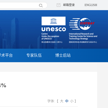
邮箱登录
ENGLISH
学术平台
专家队伍
博士后站
4%
字体:【
大
中
小
】