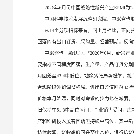
2026年6月份中国战略性新兴产业EPMI为50
中国科学技术发展战略研究院、中采咨询联合发布的中
从13个分项指标来看，同上月相比，正向指
回落的有出口订货、采购量、经营预期。反向
中采咨询于颖认为：“2026年6月，新兴产业E
要指标不同程度回落，生产量、产品订货分别回
月回落至43.4中低位，地缘紧张局势缓解，
合现阶段外贸调整格局。进出口差值回落3.5
价格本月降温，同时对需求的拉力也在减弱。
旧保持在51.8中高位区间，企业销售受阻，
产和科研投入虽有回落但持续中高位，其中新
持续收紧。贷款难度回升至中高位，银行信贷